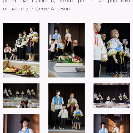
pódiu na figurínach, ktorú pre hostí pripravilo
občianke združenie Ars Boni.