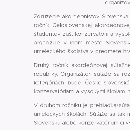
organizov
Združenie akordeonistov Slovenska v
ročník Celoslovenskej akordeónovej
študentov zuš, konzervatórií a vyso
organizuje v inom meste Slovenska
umeleckého školstva v predmete hr
Druhý ročník akordeónovej súťažne
republiky. Organizátori súťaže sa roz
kategóriách bude Česko-slovenská
konzervatóriami a vysokými školami 
V druhom ročníku je prehliadka/súť
umeleckých školách. Súťaže sa tak m
Slovensku alebo konzervatórium či v