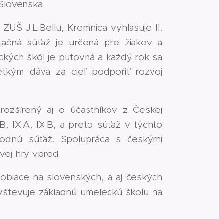
 Slovenska
UŠ J.L.Bellu, Kremnica vyhlasuje II.
etačná súťaž je určená pre žiakov a
ckých škôl je putovná a každý rok sa
etkým dáva za cieľ podporiť rozvoj
rozšírený aj o účastníkov z Českej
.B, IX.A, IX.B, a preto súťaž v týchto
rodnú súťaž. Spolupráca s českými
vej hry vpred.
obiace na slovenských, a aj českých
avštevuje základnú umeleckú školu na