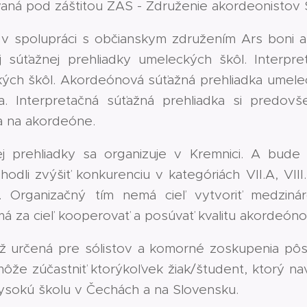
aná pod záštitou ZAS - Združenie akordeonistov
 spolupráci s občianskym združením Ars boni a Z
 súťažnej prehliadky umeleckých škôl. Interpr
kých škôl. Akordeónová súťažná prehliadka umele
. Interpretačná súťažná prehliadka si predovš
a na akordeóne.
j prehliadky sa organizuje v Kremnici. A bude 
hodli zvýšiť konkurenciu v kategóriách VII.A, VIII
. Organizačný tím nemá cieľ vytvoriť medziná
má za cieľ kooperovať a posúvať kvalitu akordeóno
až určená pre sólistov a komorné zoskupenia pôs
ôže zúčastniť ktorýkoľvek žiak/študent, ktorý n
ysokú školu v Čechách a na Slovensku.