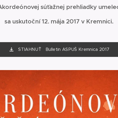
k Akordeónovej súťažnej prehliadky umele
sa uskutoční 12. mája 2017 v Kremnici.
STIAHNUŤ Bulletin ASPUŠ Kremnica 2017