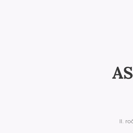
AS
II. r