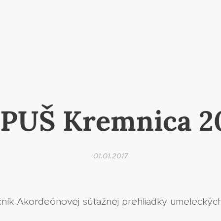
PUŠ Kremnica 2
01.01.2017
očník Akordeónovej súťažnej prehliadky umeleckýc